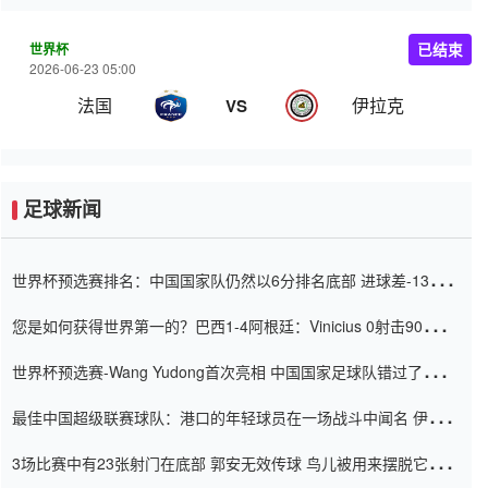
世界杯
已结束
2026-06-23 05:00
法国
伊拉克
VS
足球新闻
世界杯预选赛排名：中国国家队仍然以6分排名底部 进球差-13令人
震惊
您是如何获得世界第一的？巴西1-4阿根廷：Vinicius 0射击90分钟
内
世界杯预选赛-Wang Yudong首次亮相 中国国家足球队错过了世界
杯0-2
最佳中国超级联赛球队：港口的年轻球员在一场战斗中闻名 伊万放
弃了泰桑（Taishan）
3场比赛中有23张射门在底部 郭安无效传球 鸟儿被用来摆脱它
Setien痴迷于三名后卫