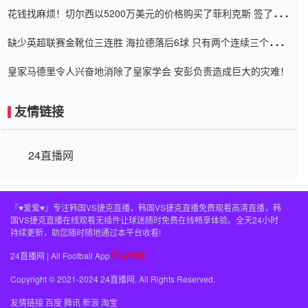
花钱找麻烦！切尔西以5200万美元的价格购买了菲利克斯 签了7年
并在半年内租了夏窗口
缺少英超联赛金靴位三连胜 海拉德落后6球 只有两个连续三个连续
三靴
皇家马德里令人兴奋地消除了皇家学会 安彭负责造成巨大的灾难！
友情链接
24直播网
『♥爱爱♥』专注韩国VS捷克直播，韩国VS捷克直播免费观看高清直播，韩
国VS捷克直播在线观看无插件让球迷随时免费在线畅享体验。全天24小时
持续更新，助您随时随地通过本平台收看!
24直播网 | All Football App
网站地图
Copyright © 2021-2024 24直播网. All Rights Reserved.
友情链接
百度
腾讯
新浪
淘宝