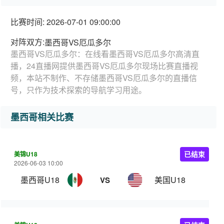
比赛时间: 2026-07-01 09:00:00
对阵双方:
墨西哥VS厄瓜多尔
墨西哥VS厄瓜多尔：在线看墨西哥VS厄瓜多尔高清直
播，24直播网提供墨西哥VS厄瓜多尔现场比赛直播视
频，本站不制作、不存储墨西哥VS厄瓜多尔的直播信
号，只作为技术探索的导航学习用途。
墨西哥相关比赛
美锦U18
已结束
2026-06-03 10:00
墨西哥U18
美国U18
VS