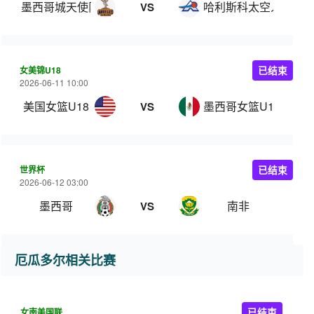
墨西哥城天使队
哈利斯科太空人
VS
女美锦U18
已结束
2026-06-11 10:00
美国女篮U18
墨西哥女篮U18
VS
世界杯
已结束
2026-06-12 03:00
墨西哥
南非
VS
厄瓜多尔相关比赛
女南美国联
已结束