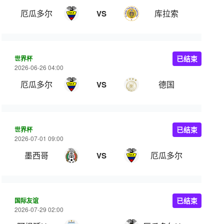
厄瓜多尔
库拉索
VS
世界杯
已结束
2026-06-26 04:00
厄瓜多尔
德国
VS
世界杯
已结束
2026-07-01 09:00
墨西哥
厄瓜多尔
VS
国际友谊
已结束
2026-07-29 02:00