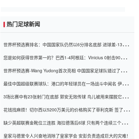
热门足球新闻
世界杯预选赛排名：中国国家队仍然以6分排名底部 进球差-13令人
震惊
您是如何获得世界第一的？巴西1-4阿根廷：Vinicius 0射击90分钟
内
世界杯预选赛-Wang Yudong首次亮相 中国国家足球队错过了世界
杯0-2
最佳中国超级联赛球队：港口的年轻球员在一场战斗中闻名 伊万放
弃了泰桑（Taishan）
3场比赛中有23张射门在底部 郭安无效传球 鸟儿被用来摆脱它
Setien痴迷于三名后卫
花钱找麻烦！切尔西以5200万美元的价格购买了菲利克斯 签了7年
并在半年内租了夏窗口
缺少英超联赛金靴位三连胜 海拉德落后6球 只有两个连续三个连续
三靴
皇家马德里令人兴奋地消除了皇家学会 安彭负责造成巨大的灾难！