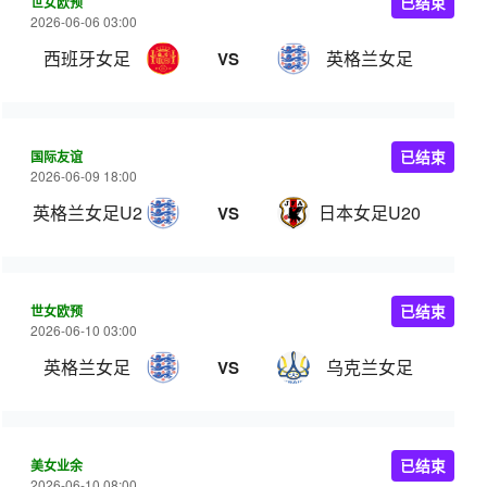
世女欧预
已结束
2026-06-06 03:00
西班牙女足
英格兰女足
VS
国际友谊
已结束
2026-06-09 18:00
英格兰女足U20
日本女足U20
VS
世女欧预
已结束
2026-06-10 03:00
英格兰女足
乌克兰女足
VS
美女业余
已结束
2026-06-10 08:00