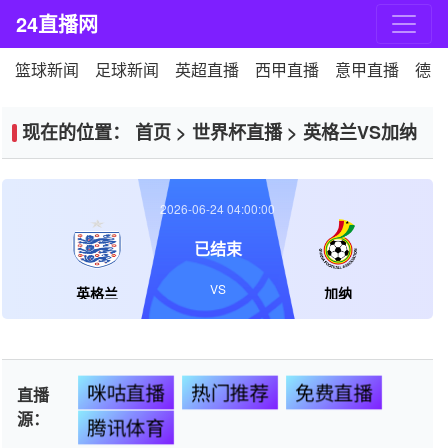
24直播网
篮球新闻
足球新闻
英超直播
西甲直播
意甲直播
德甲
现在的位置：
首页
>
世界杯直播
>
英格兰VS加纳
2026-06-24 04:00:00
已结束
VS
英格兰
加纳
咪咕直播
热门推荐
免费直播
直播
源：
腾讯体育