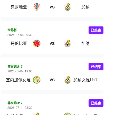
克罗地亚
加纳
VS
世界杯
已结束
2026-07-04 09:30
哥伦比亚
加纳
VS
非女锦U17
已结束
2026-07-04 19:00
塞内加尔女足U17
加纳女足U17
VS
非女锦U17
已结束
2026-07-11 23:30