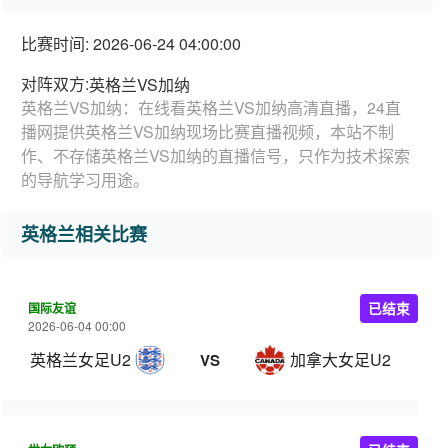
比赛时间: 2026-06-24 04:00:00
对阵双方:
英格兰VS加纳
英格兰VS加纳：在线看英格兰VS加纳高清直播，24直
播网提供英格兰VS加纳现场比赛直播视频，本站不制
作、不存储英格兰VS加纳的直播信号，只作为技术探索
的导航学习用途。
英格兰相关比赛
国际友谊
已结束
2026-06-04 00:00
英格兰女足U20
加拿大女足U20
VS