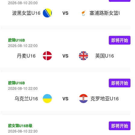
2026-08-10 20:00
波黑女篮U16
塞浦路斯女篮U16
VS
欧锦U16B
即将开始
2026-08-10 22:00
丹麦U16
英国U16
VS
欧锦U16B
即将开始
2026-08-10 22:00
乌克兰U16
克罗地亚U16
VS
欧女锦U16B级
即将开始
2026-08-10 22:30