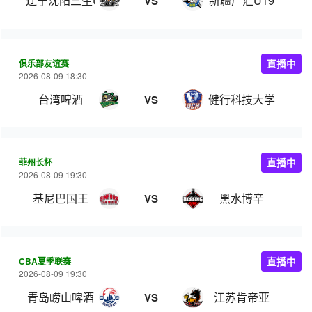
辽宁沈阳三生U19
新疆广汇U19
VS
俱乐部友谊赛
直播中
2026-08-09 18:30
台湾啤酒
健行科技大学
VS
菲州长杯
直播中
2026-08-09 19:30
基尼巴国王
黑水博辛
VS
CBA夏季联赛
直播中
2026-08-09 19:30
青岛崂山啤酒
江苏肯帝亚
VS