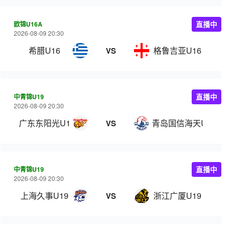
欧锦U16A
直播中
2026-08-09 20:30
希腊U16
格鲁吉亚U16
VS
中青锦U19
直播中
2026-08-09 20:30
广东东阳光U19
青岛国信海天U19
VS
中青锦U19
直播中
2026-08-09 20:30
上海久事U19
浙江广厦U19
VS