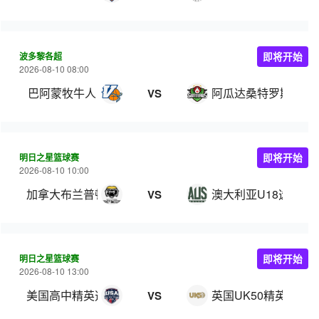
波多黎各超
即将开始
2026-08-10 08:00
巴阿蒙牧牛人
阿瓜达桑特罗斯
VS
明日之星篮球赛
即将开始
2026-08-10 10:00
加拿大布兰普顿蜜獾队
澳大利亚U18选拔队
VS
明日之星篮球赛
即将开始
2026-08-10 13:00
美国高中精英选拔队
英国UK50精英队
VS