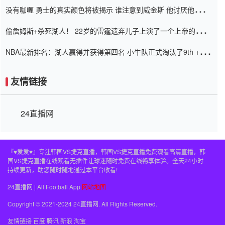
没有咖喱 勇士的真实颜色将被揭示 谁注意到威金斯 他讨厌他的老
老板
偷詹姆斯+杀死湖人！ 22岁的雷霆遗弃儿子上演了一个上帝的剧
本：疯狂的反击争夺1亿元人民币的合同
NBA最新排名：湖人赢得并获得第四名 小牛队正式淘汰了9th + 76
人
友情链接
24直播网
『♥爱爱♥』专注韩国VS捷克直播，韩国VS捷克直播免费观看高清直播，韩
国VS捷克直播在线观看无插件让球迷随时免费在线畅享体验。全天24小时
持续更新，助您随时随地通过本平台收看!
24直播网 | All Football App
网站地图
Copyright © 2021-2024 24直播网. All Rights Reserved.
友情链接
百度
腾讯
新浪
淘宝