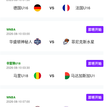
德国U16
法国U16
VS
WNBA
即将开始
2026-08-10 03:00
华盛顿神秘人
菲尼克斯水星
VS
非篮锦U18
即将开始
2026-08-10 03:30
马里U18
马达加斯加U18
VS
WNBA
即将开始
2026-08-10 07:00