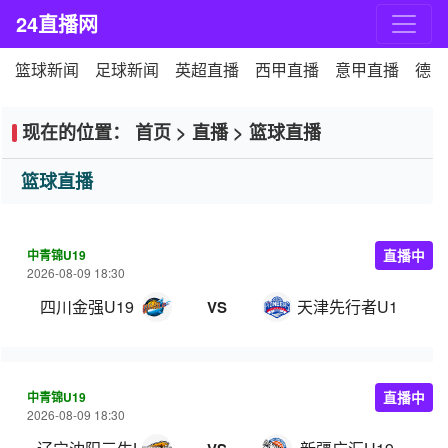
24直播网
篮球新闻
足球新闻
英超直播
西甲直播
意甲直播
德甲
现在的位置：
首页
>
直播
>
篮球直播
篮球直播
中青锦U19
直播中
2026-08-09 18:30
四川金强U19
天津先行者U19
VS
中青锦U19
直播中
2026-08-09 18:30