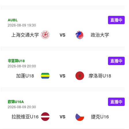
AUBL
直播中
2026-08-09 19:30
上海交通大学
政治大学
VS
非篮锦U18
直播中
2026-08-09 20:00
加蓬U18
摩洛哥U18
VS
欧锦U16A
直播中
2026-08-09 20:30
拉脱维亚U16
捷克U16
VS