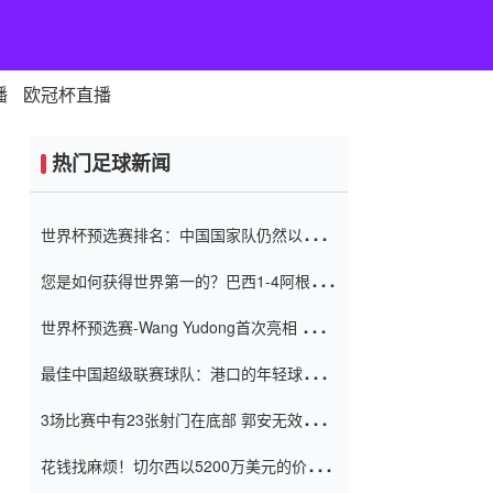
播
欧冠杯直播
热门足球新闻
世界杯预选赛排名：中国国家队仍然以6分
排名底部 进球差-13令人震惊
您是如何获得世界第一的？巴西1-4阿根
廷：Vinicius 0射击90分钟内
世界杯预选赛-Wang Yudong首次亮相 中国
国家足球队错过了世界杯0-2
最佳中国超级联赛球队：港口的年轻球员在
一场战斗中闻名 伊万放弃了泰桑
3场比赛中有23张射门在底部 郭安无效传球
（Taishan）
鸟儿被用来摆脱它 Setien痴迷于三名后卫
花钱找麻烦！切尔西以5200万美元的价格
购买了菲利克斯 签了7年 并在半年内租了夏