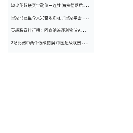
缺少英超联赛金靴位三连胜 海拉德落后6球
窗口
只有两个连续三个连续三靴
皇家马德里令人兴奋地消除了皇家学会 安
彭负责造成巨大的灾难！
英超联赛排行榜：阿森纳追逐利物浦9分 曼
联连续三件坏事
3场比赛中两个低级错误 中国超级联赛的前
守门员很老 是时候让位了 最好的继任者出
现