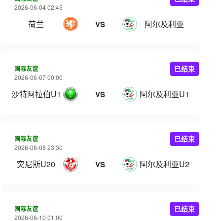
2026-06-04 02:45
荷兰
阿尔及利亚
VS
国际友谊
已结束
2026-06-07 00:00
沙特阿拉伯U16
阿尔及利亚U16
VS
国际友谊
已结束
2026-06-08 23:30
突尼斯U20
阿尔及利亚U20
VS
国际友谊
已结束
2026-06-10 01:00