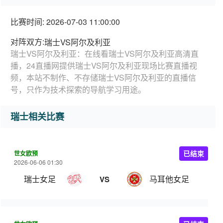
比赛时间: 2026-07-03 11:00:00
对阵双方:
瑞士VS阿尔及利亚
瑞士VS阿尔及利亚：在线看瑞士VS阿尔及利亚高清直
播，24直播网提供瑞士VS阿尔及利亚现场比赛直播视
频，本站不制作、不存储瑞士VS阿尔及利亚的直播信
号，只作为技术探索的导航学习用途。
瑞士相关比赛
世女欧预
已结束
2026-06-06 01:30
瑞士女足
马耳他女足
VS