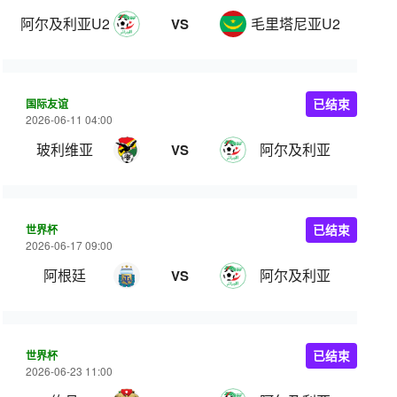
阿尔及利亚U23
毛里塔尼亚U23
VS
国际友谊
已结束
2026-06-11 04:00
玻利维亚
阿尔及利亚
VS
世界杯
已结束
2026-06-17 09:00
阿根廷
阿尔及利亚
VS
世界杯
已结束
2026-06-23 11:00