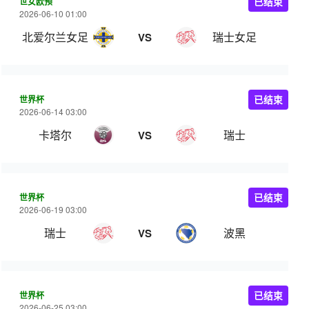
世女欧预
已结束
2026-06-10 01:00
北爱尔兰女足
瑞士女足
VS
世界杯
已结束
2026-06-14 03:00
卡塔尔
瑞士
VS
世界杯
已结束
2026-06-19 03:00
瑞士
波黑
VS
世界杯
已结束
2026-06-25 03:00