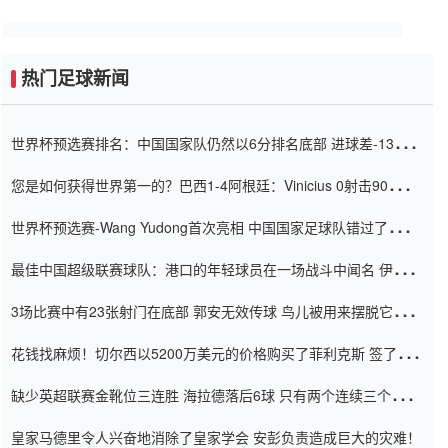
热门足球新闻
世界杯预选赛排名：中国国家队仍然以6分排名底部 进球差-13令人
震惊
您是如何获得世界第一的？巴西1-4阿根廷：Vinicius 0射击90分钟
内
世界杯预选赛-Wang Yudong首次亮相 中国国家足球队错过了世界
杯0-2
最佳中国超级联赛球队：港口的年轻球员在一场战斗中闻名 伊万放
弃了泰桑（Taishan）
3场比赛中有23张射门在底部 郭安无效传球 鸟儿被用来摆脱它
Setien痴迷于三名后卫
花钱找麻烦！切尔西以5200万美元的价格购买了菲利克斯 签了7年
并在半年内租了夏窗口
缺少英超联赛金靴位三连胜 海拉德落后6球 只有两个连续三个连续
三靴
皇家马德里令人兴奋地消除了皇家学会 安彭负责造成巨大的灾难！