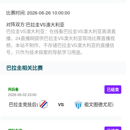
比赛时间: 2026-06-26 10:00:00
对阵双方:
巴拉圭VS澳大利亚
巴拉圭VS澳大利亚：在线看巴拉圭VS澳大利亚高清直
播，24直播网提供巴拉圭VS澳大利亚现场比赛直播视
频，本站不制作、不存储巴拉圭VS澳大利亚的直播信
号，只作为技术探索的导航学习用途。
巴拉圭相关比赛
阿后备
已结束
2026-06-02 23:00
巴拉圭竞技后备队
祖文图德尤尼达后备
VS