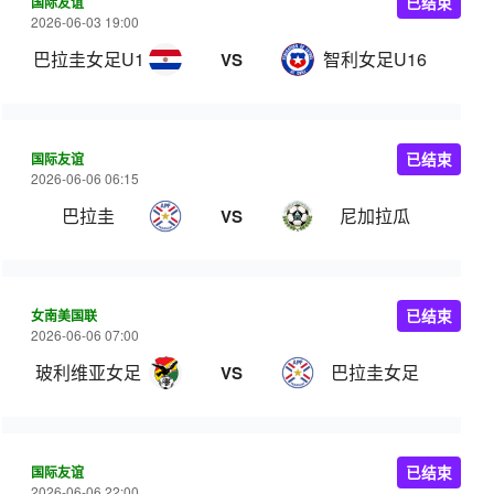
国际友谊
已结束
2026-06-03 19:00
巴拉圭女足U16
智利女足U16
VS
国际友谊
已结束
2026-06-06 06:15
巴拉圭
尼加拉瓜
VS
女南美国联
已结束
2026-06-06 07:00
玻利维亚女足
巴拉圭女足
VS
国际友谊
已结束
2026-06-06 22:00