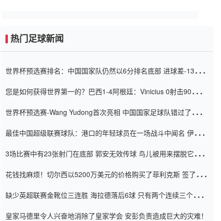
热门足球新闻
世界杯预选赛排名：中国国家队仍然以6分排名底部 进球差-13令人
震惊
您是如何获得世界第一的？巴西1-4阿根廷：Vinicius 0射击90分钟
内
世界杯预选赛-Wang Yudong首次亮相 中国国家足球队错过了世界
杯0-2
最佳中国超级联赛球队：港口的年轻球员在一场战斗中闻名 伊万放
弃了泰桑（Taishan）
3场比赛中有23张射门在底部 郭安无效传球 鸟儿被用来摆脱它
Setien痴迷于三名后卫
花钱找麻烦！切尔西以5200万美元的价格购买了菲利克斯 签了7年
并在半年内租了夏窗口
缺少英超联赛金靴位三连胜 海拉德落后6球 只有两个连续三个连续
三靴
皇家马德里令人兴奋地消除了皇家学会 安彭负责造成巨大的灾难！