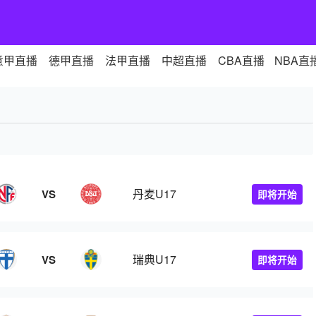
意甲直播
德甲直播
法甲直播
中超直播
CBA直播
NBA直
丹麦U17
VS
即将开始
瑞典U17
VS
即将开始