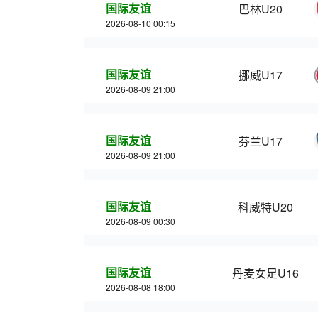
国际友谊
巴林U20
2026-08-10 00:15
国际友谊
挪威U17
2026-08-09 21:00
国际友谊
芬兰U17
2026-08-09 21:00
国际友谊
科威特U20
2026-08-09 00:30
国际友谊
丹麦女足U16
2026-08-08 18:00