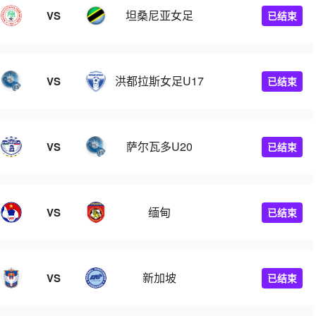
坦桑尼亚女足
VS
已结束
洪都拉斯女足U17
VS
已结束
萨尔瓦多U20
VS
已结束
缅甸
VS
已结束
新加坡
VS
已结束