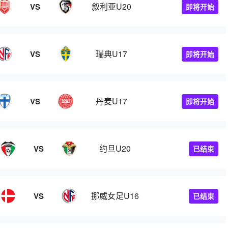
叙利亚U20
VS
即将开始
瑞典U17
VS
即将开始
丹麦U17
VS
即将开始
约旦U20
VS
已结束
挪威女足U16
VS
已结束