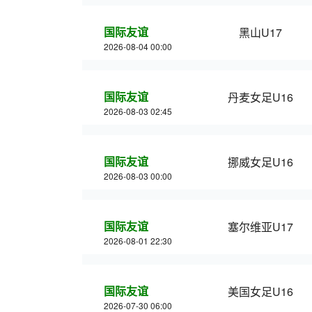
国际友谊
黑山U17
2026-08-04 00:00
国际友谊
丹麦女足U16
2026-08-03 02:45
国际友谊
挪威女足U16
2026-08-03 00:00
国际友谊
塞尔维亚U17
2026-08-01 22:30
国际友谊
美国女足U16
2026-07-30 06:00