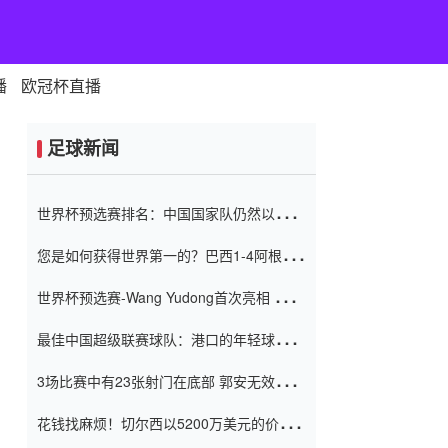
播
欧冠杯直播
足球新闻
世界杯预选赛排名：中国国家队仍然以6分
排名底部 进球差-13令人震惊
您是如何获得世界第一的？巴西1-4阿根
廷：Vinicius 0射击90分钟内
世界杯预选赛-Wang Yudong首次亮相 中国
国家足球队错过了世界杯0-2
最佳中国超级联赛球队：港口的年轻球员在
一场战斗中闻名 伊万放弃了泰桑
3场比赛中有23张射门在底部 郭安无效传球
（Taishan）
鸟儿被用来摆脱它 Setien痴迷于三名后卫
花钱找麻烦！切尔西以5200万美元的价格
购买了菲利克斯 签了7年 并在半年内租了夏