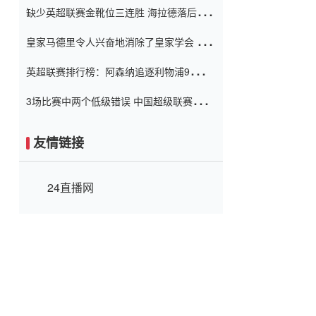
缺少英超联赛金靴位三连胜 海拉德落后6球
窗口
只有两个连续三个连续三靴
皇家马德里令人兴奋地消除了皇家学会 安
彭负责造成巨大的灾难！
英超联赛排行榜：阿森纳追逐利物浦9分 曼
联连续三件坏事
3场比赛中两个低级错误 中国超级联赛的前
守门员很老 是时候让位了 最好的继任者出
现
友情链接
24直播网