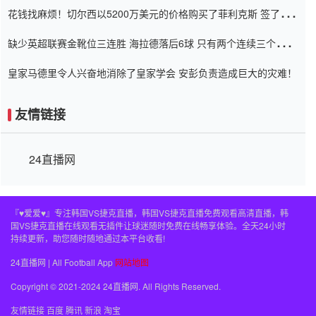
花钱找麻烦！切尔西以5200万美元的价格购买了菲利克斯 签了7年
并在半年内租了夏窗口
缺少英超联赛金靴位三连胜 海拉德落后6球 只有两个连续三个连续
三靴
皇家马德里令人兴奋地消除了皇家学会 安彭负责造成巨大的灾难！
友情链接
24直播网
『♥爱爱♥』专注韩国VS捷克直播，韩国VS捷克直播免费观看高清直播，韩
国VS捷克直播在线观看无插件让球迷随时免费在线畅享体验。全天24小时
持续更新，助您随时随地通过本平台收看!
24直播网 | All Football App
网站地图
Copyright © 2021-2024 24直播网. All Rights Reserved.
友情链接
百度
腾讯
新浪
淘宝