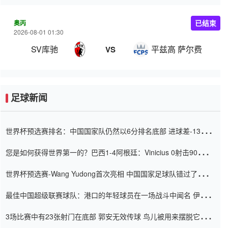
奥丙
已结束
2026-08-01 01:30
SV库驰
平兹高 萨尔费尔登
VS
足球新闻
世界杯预选赛排名：中国国家队仍然以6分排名底部 进球差-13令人
震惊
您是如何获得世界第一的？巴西1-4阿根廷：Vinicius 0射击90分钟
内
世界杯预选赛-Wang Yudong首次亮相 中国国家足球队错过了世界
杯0-2
最佳中国超级联赛球队：港口的年轻球员在一场战斗中闻名 伊万放
弃了泰桑（Taishan）
3场比赛中有23张射门在底部 郭安无效传球 鸟儿被用来摆脱它
Setien痴迷于三名后卫