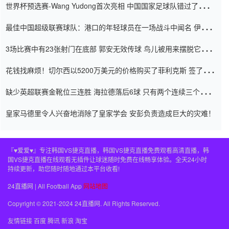
世界杯预选赛-Wang Yudong首次亮相 中国国家足球队错过了世界
杯0-2
最佳中国超级联赛球队：港口的年轻球员在一场战斗中闻名 伊万放
弃了泰桑（Taishan）
3场比赛中有23张射门在底部 郭安无效传球 鸟儿被用来摆脱它
Setien痴迷于三名后卫
花钱找麻烦！切尔西以5200万美元的价格购买了菲利克斯 签了7年
并在半年内租了夏窗口
缺少英超联赛金靴位三连胜 海拉德落后6球 只有两个连续三个连续
三靴
皇家马德里令人兴奋地消除了皇家学会 安彭负责造成巨大的灾难！
『♥爱爱♥』专注韩国VS捷克直播，韩国VS捷克直播免费观看高清直播，韩
国VS捷克直播在线观看无插件让球迷随时免费在线畅享体验。全天24小时
持续更新，助您随时随地通过本平台收看!
24直播网 | All Football App
网站地图
Copyright © 2021-2024 24直播网. All Rights Reserved.
友情链接
百度
腾讯
新浪
淘宝