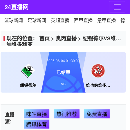
24直播网
篮球新闻
足球新闻
英超直播
西甲直播
意甲直播
德甲
现在的位置：
首页
>
奥丙直播
>
纽锡德尔VS维也
纳维多利亚
2026-06-04 01:30:00
已结束
VS
纽锡德尔
维也纳维多利亚
咪咕直播
热门推荐
免费直播
直播
源：
腾讯体育