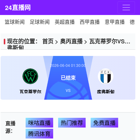
24直播网
篮球新闻
足球新闻
英超直播
西甲直播
意甲直播
德甲
现在的位置：
首页
>
奥丙直播
>
瓦克蒂罗尔VS库
弗斯甸
2026-06-04 01:30:00
已结束
VS
瓦克蒂罗尔
库弗斯甸
咪咕直播
热门推荐
免费直播
直播
源：
腾讯体育