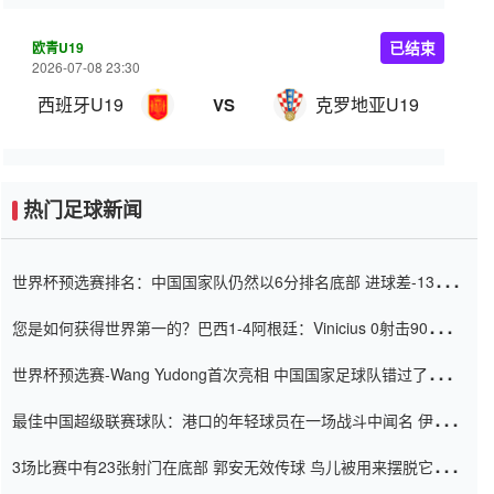
欧青U19
已结束
2026-07-08 23:30
西班牙U19
克罗地亚U19
VS
热门足球新闻
世界杯预选赛排名：中国国家队仍然以6分排名底部 进球差-13令人
震惊
您是如何获得世界第一的？巴西1-4阿根廷：Vinicius 0射击90分钟
内
世界杯预选赛-Wang Yudong首次亮相 中国国家足球队错过了世界
杯0-2
最佳中国超级联赛球队：港口的年轻球员在一场战斗中闻名 伊万放
弃了泰桑（Taishan）
3场比赛中有23张射门在底部 郭安无效传球 鸟儿被用来摆脱它
Setien痴迷于三名后卫