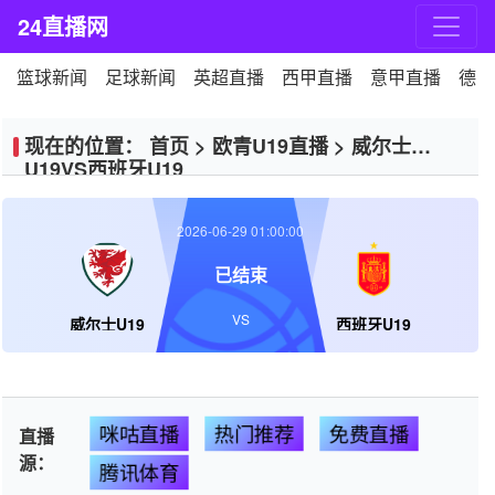
24直播网
篮球新闻
足球新闻
英超直播
西甲直播
意甲直播
德甲
现在的位置：
首页
>
欧青U19直播
>
威尔士
U19VS西班牙U19
2026-06-29 01:00:00
已结束
VS
威尔士U19
西班牙U19
咪咕直播
热门推荐
免费直播
直播
源：
腾讯体育