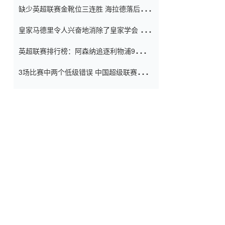
缺少英超联赛金靴位三连胜 海拉德落后6球
窗口
只有两个连续三个连续三靴
皇家马德里令人兴奋地消除了皇家学会 安
彭负责造成巨大的灾难！
英超联赛排行榜：阿森纳追逐利物浦9分 曼
联连续三件坏事
3场比赛中两个低级错误 中国超级联赛的前
守门员很老 是时候让位了 最好的继任者出
现