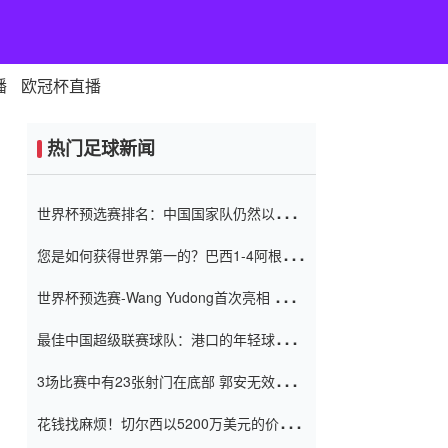
播
欧冠杯直播
热门足球新闻
世界杯预选赛排名：中国国家队仍然以6分
排名底部 进球差-13令人震惊
您是如何获得世界第一的？巴西1-4阿根
廷：Vinicius 0射击90分钟内
世界杯预选赛-Wang Yudong首次亮相 中国
国家足球队错过了世界杯0-2
最佳中国超级联赛球队：港口的年轻球员在
一场战斗中闻名 伊万放弃了泰桑
3场比赛中有23张射门在底部 郭安无效传球
（Taishan）
鸟儿被用来摆脱它 Setien痴迷于三名后卫
花钱找麻烦！切尔西以5200万美元的价格
购买了菲利克斯 签了7年 并在半年内租了夏