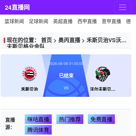
24直播网
篮球新闻
足球新闻
英超直播
西甲直播
意甲直播
德甲
现在的位置：
首页
>
奥丙直播
>
禾斯贝治VS沃尔
夫斯贝格业余队
2026-06-06 01:00:00
已结束
VS
禾斯贝治
沃尔夫斯贝格业余队
咪咕直播
热门推荐
免费直播
直播
源：
腾讯体育