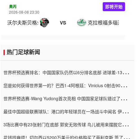
奥丙
即将开始
2026-08-08 23:30
沃尔夫斯贝格业余队
克拉根福多瑙河
VS
热门足球新闻
世界杯预选赛排名：中国国家队仍然以6分排名底部 进球差-13令人
震惊
您是如何获得世界第一的？巴西1-4阿根廷：Vinicius 0射击90分钟
内
世界杯预选赛-Wang Yudong首次亮相 中国国家足球队错过了世界
杯0-2
最佳中国超级联赛球队：港口的年轻球员在一场战斗中闻名 伊万放
弃了泰桑（Taishan）
3场比赛中有23张射门在底部 郭安无效传球 鸟儿被用来摆脱它
Setien痴迷于三名后卫
花钱找麻烦！切尔西以5200万美元的价格购买了菲利克斯 签了7年