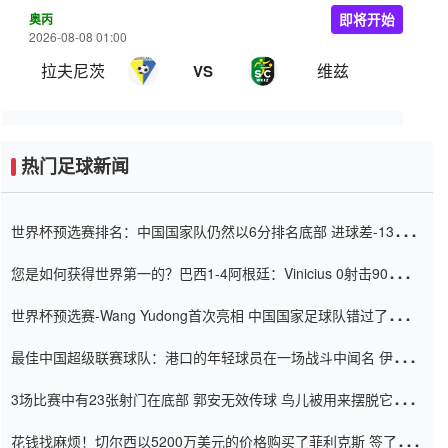
奥丙
即将开始
2026-08-08 01:00
拉夫尼茨
维兹
VS
热门足球新闻
世界杯预选赛排名：中国国家队仍然以6分排名底部 进球差-13令人
震惊
您是如何获得世界第一的？巴西1-4阿根廷：Vinicius 0射击90分钟
内
世界杯预选赛-Wang Yudong首次亮相 中国国家足球队错过了世界
杯0-2
最佳中国超级联赛球队：港口的年轻球员在一场战斗中闻名 伊万放
弃了泰桑（Taishan）
3场比赛中有23张射门在底部 郭安无效传球 鸟儿被用来摆脱它
Setien痴迷于三名后卫
花钱找麻烦！切尔西以5200万美元的价格购买了菲利克斯 签了7年