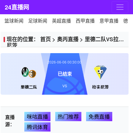
24直播网
篮球新闻
足球新闻
英超直播
西甲直播
意甲直播
德甲
现在的位置：
首页
>
奥丙直播
>
里德二队VS拉夫
尼茨
2026-06-06 00:30:00
已结束
VS
里德二队
拉夫尼茨
咪咕直播
热门推荐
免费直播
直播
源：
腾讯体育