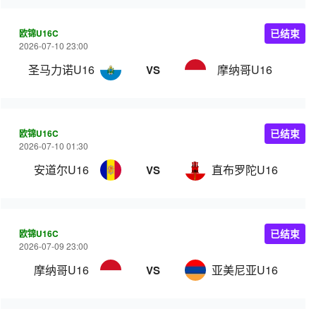
欧锦U16C
已结束
2026-07-10 23:00
圣马力诺U16
摩纳哥U16
VS
欧锦U16C
已结束
2026-07-10 01:30
安道尔U16
直布罗陀U16
VS
欧锦U16C
已结束
2026-07-09 23:00
摩纳哥U16
亚美尼亚U16
VS