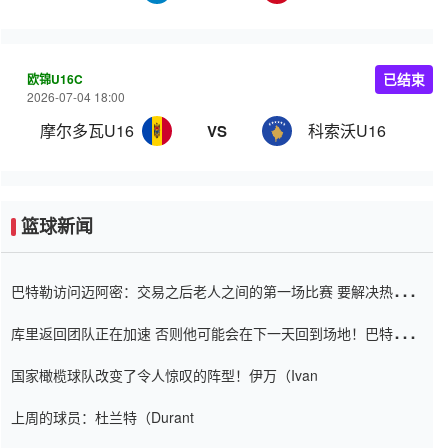
欧锦U16C
已结束
2026-07-04 18:00
摩尔多瓦U16
科索沃U16
VS
篮球新闻
巴特勒访问迈阿密：交易之后老人之间的第一场比赛 要解决热情的
怨恨
库里返回团队正在加速 否则他可能会在下一天回到场地！巴特勒迈
阿密的纸牌游戏引起了人们的关注
国家橄榄球队改变了令人惊叹的阵型！伊万（Ivan
上周的球员：杜兰特（Durant