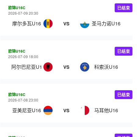
欧锦U16C
已结束
2026-07-09 20:30
摩尔多瓦U16
圣马力诺U16
VS
欧锦U16C
已结束
2026-07-09 18:00
阿尔巴尼亚U16
科索沃U16
VS
欧锦U16C
已结束
2026-07-08 23:00
亚美尼亚U16
马耳他U16
VS