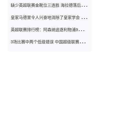
缺少英超联赛金靴位三连胜 海拉德落后6球
窗口
只有两个连续三个连续三靴
皇家马德里令人兴奋地消除了皇家学会 安
彭负责造成巨大的灾难！
英超联赛排行榜：阿森纳追逐利物浦9分 曼
联连续三件坏事
3场比赛中两个低级错误 中国超级联赛的前
守门员很老 是时候让位了 最好的继任者出
现