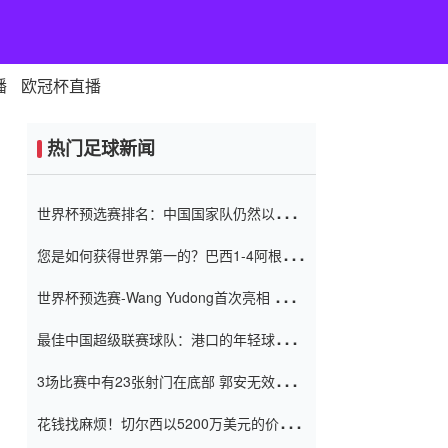
播
欧冠杯直播
热门足球新闻
世界杯预选赛排名：中国国家队仍然以6分
排名底部 进球差-13令人震惊
您是如何获得世界第一的？巴西1-4阿根
廷：Vinicius 0射击90分钟内
世界杯预选赛-Wang Yudong首次亮相 中国
国家足球队错过了世界杯0-2
最佳中国超级联赛球队：港口的年轻球员在
一场战斗中闻名 伊万放弃了泰桑
3场比赛中有23张射门在底部 郭安无效传球
（Taishan）
鸟儿被用来摆脱它 Setien痴迷于三名后卫
花钱找麻烦！切尔西以5200万美元的价格
购买了菲利克斯 签了7年 并在半年内租了夏