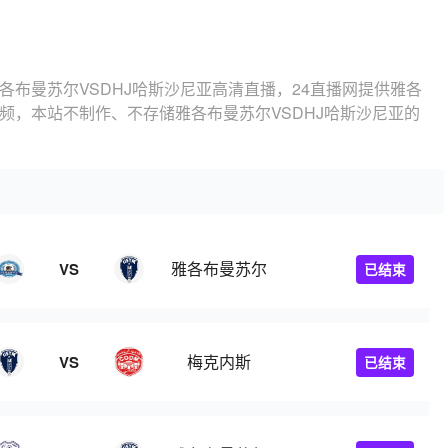
各布曼苏尔VSDHJ哈斯沙尼亚高清直播，24直播网提供雅各
视频，本站不制作、不存储雅各布曼苏尔VSDHJ哈斯沙尼亚的
。
雅各布曼苏尔
VS
已结束
梅克内斯
VS
已结束