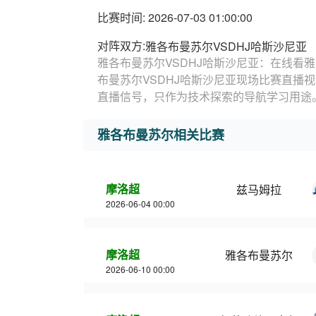
比赛时间: 2026-07-03 01:00:00
对阵双方:
雅各布曼苏尔VSDHJ哈斯沙尼亚
雅各布曼苏尔VSDHJ哈斯沙尼亚：在线看雅
布曼苏尔VSDHJ哈斯沙尼亚现场比赛直播
直播信号，只作为技术探索的导航学习用途
雅各布曼苏尔相关比赛
摩洛超
兹马姆拉
2026-06-04 00:00
摩洛超
雅各布曼苏尔
2026-06-10 00:00