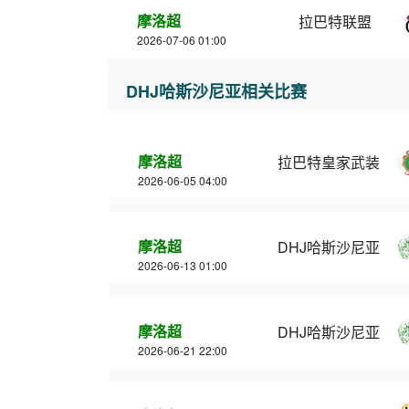
摩洛超
拉巴特联盟
2026-07-06 01:00
DHJ哈斯沙尼亚相关比赛
摩洛超
拉巴特皇家武装
2026-06-05 04:00
摩洛超
DHJ哈斯沙尼亚
2026-06-13 01:00
摩洛超
DHJ哈斯沙尼亚
2026-06-21 22:00