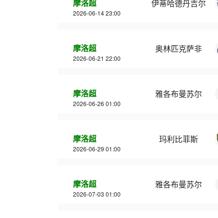
摩洛超
伊蒂哈德丹吉尔
2026-06-14 23:00
摩洛超
奥林匹克萨非
2026-06-21 22:00
摩洛超
雅各布曼苏尔
2026-06-26 01:00
摩洛超
玛利比菲斯
2026-06-29 01:00
摩洛超
雅各布曼苏尔
2026-07-03 01:00