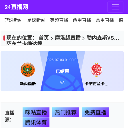
24直播网
篮球新闻
足球新闻
英超直播
西甲直播
意甲直播
德甲
现在的位置：
首页
>
摩洛超直播
>
勒内森斯VS卡
萨布兰卡维达德
2026-07-03 01:00:00
已结束
VS
勒内森斯
卡萨布兰卡维达德
咪咕直播
热门推荐
免费直播
直播
源：
腾讯体育