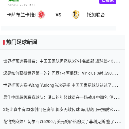
2026-07-06 01:00
卡萨布兰卡维达德
托加联合
VS
热门足球新闻
世界杯预选赛排名：中国国家队仍然以6分排名底部 进球差-13令人
震惊
您是如何获得世界第一的？巴西1-4阿根廷：Vinicius 0射击90分钟
内
世界杯预选赛-Wang Yudong首次亮相 中国国家足球队错过了世界
杯0-2
最佳中国超级联赛球队：港口的年轻球员在一场战斗中闻名 伊万放
弃了泰桑（Taishan）
3场比赛中有23张射门在底部 郭安无效传球 鸟儿被用来摆脱它
Setien痴迷于三名后卫
花钱找麻烦！切尔西以5200万美元的价格购买了菲利克斯 签了7年
并在半年内租了夏窗口