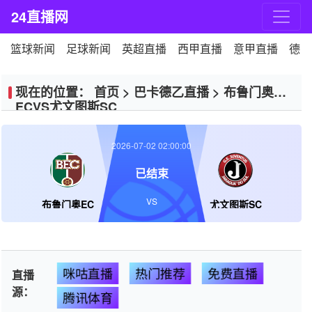
24直播网
篮球新闻
足球新闻
英超直播
西甲直播
意甲直播
德甲
现在的位置：
首页
>
巴卡德乙直播
>
布鲁门奥
ECVS尤文图斯SC
2026-07-02 02:00:00
已结束
VS
布鲁门奥EC
尤文图斯SC
咪咕直播
热门推荐
免费直播
直播
源：
腾讯体育