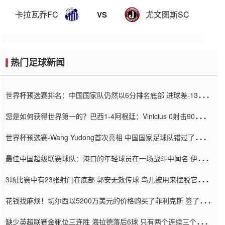
卡拉瓦乔FC
尤文图斯SC
VS
热门足球新闻
世界杯预选赛排名：中国国家队仍然以6分排名底部 进球差-13令人
震惊
您是如何获得世界第一的？巴西1-4阿根廷：Vinicius 0射击90分钟
内
世界杯预选赛-Wang Yudong首次亮相 中国国家足球队错过了世界
杯0-2
最佳中国超级联赛球队：港口的年轻球员在一场战斗中闻名 伊万放
弃了泰桑（Taishan）
3场比赛中有23张射门在底部 郭安无效传球 鸟儿被用来摆脱它
Setien痴迷于三名后卫
花钱找麻烦！切尔西以5200万美元的价格购买了菲利克斯 签了7年
并在半年内租了夏窗口
缺少英超联赛金靴位三连胜 海拉德落后6球 只有两个连续三个连续