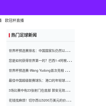
播
欧冠杯直播
热门足球新闻
世界杯预选赛排名：中国国家队仍然以6分
排名底部 进球差-13令人震惊
您是如何获得世界第一的？巴西1-4阿根
廷：Vinicius 0射击90分钟内
世界杯预选赛-Wang Yudong首次亮相 中国
国家足球队错过了世界杯0-2
最佳中国超级联赛球队：港口的年轻球员在
一场战斗中闻名 伊万放弃了泰桑
3场比赛中有23张射门在底部 郭安无效传球
（Taishan）
鸟儿被用来摆脱它 Setien痴迷于三名后卫
花钱找麻烦！切尔西以5200万美元的价格
购买了菲利克斯 签了7年 并在半年内租了夏