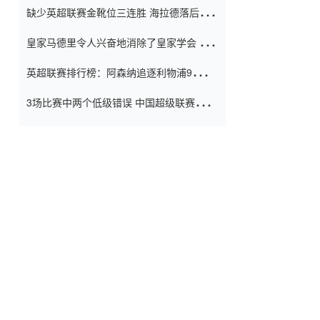
缺少英超联赛金靴位三连胜 海拉德落后6球
窗口
只有两个连续三个连续三靴
皇家马德里令人兴奋地消除了皇家学会 安
彭负责造成巨大的灾难！
英超联赛排行榜：阿森纳追逐利物浦9分 曼
联连续三件坏事
3场比赛中两个低级错误 中国超级联赛的前
守门员很老 是时候让位了 最好的继任者出
现