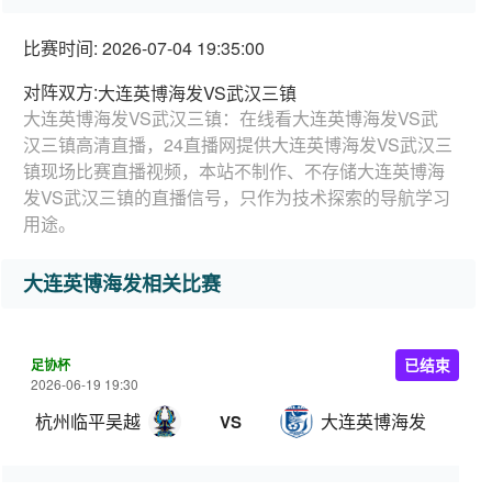
比赛时间: 2026-07-04 19:35:00
对阵双方:
大连英博海发VS武汉三镇
大连英博海发VS武汉三镇：在线看大连英博海发VS武
汉三镇高清直播，24直播网提供大连英博海发VS武汉三
镇现场比赛直播视频，本站不制作、不存储大连英博海
发VS武汉三镇的直播信号，只作为技术探索的导航学习
用途。
大连英博海发相关比赛
足协杯
已结束
2026-06-19 19:30
杭州临平吴越
大连英博海发
VS