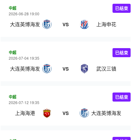
中超
已结束
2026-06-28 19:00
大连英博海发
上海申花
VS
中超
已结束
2026-07-04 19:35
大连英博海发
武汉三镇
VS
中超
已结束
2026-07-12 19:35
上海海港
大连英博海发
VS