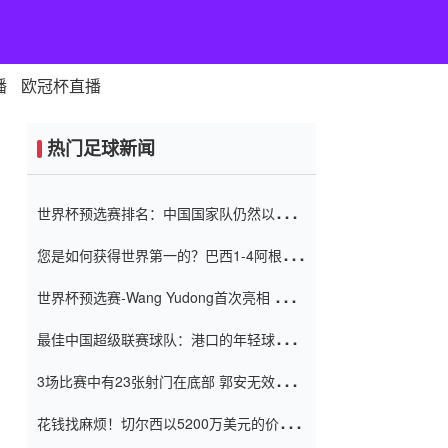
播
欧冠杯直播
热门足球新闻
世界杯预选赛排名：中国国家队仍然以6分
排名底部 进球差-13令人震惊
您是如何获得世界第一的？巴西1-4阿根
廷：Vinicius 0射击90分钟内
世界杯预选赛-Wang Yudong首次亮相 中国
国家足球队错过了世界杯0-2
最佳中国超级联赛球队：港口的年轻球员在
一场战斗中闻名 伊万放弃了泰桑
3场比赛中有23张射门在底部 郭安无效传球
（Taishan）
鸟儿被用来摆脱它 Setien痴迷于三名后卫
花钱找麻烦！切尔西以5200万美元的价格
购买了菲利克斯 签了7年 并在半年内租了夏