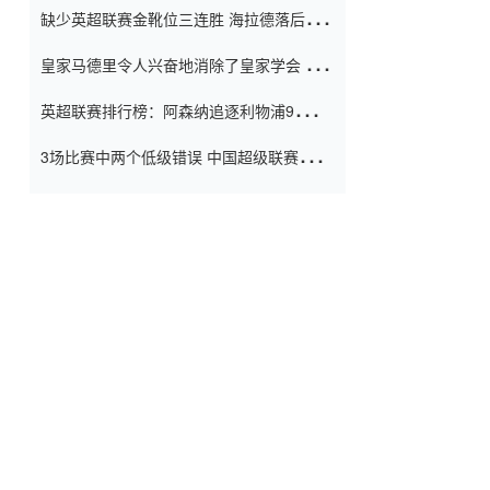
缺少英超联赛金靴位三连胜 海拉德落后6球
窗口
只有两个连续三个连续三靴
皇家马德里令人兴奋地消除了皇家学会 安
彭负责造成巨大的灾难！
英超联赛排行榜：阿森纳追逐利物浦9分 曼
联连续三件坏事
3场比赛中两个低级错误 中国超级联赛的前
守门员很老 是时候让位了 最好的继任者出
现