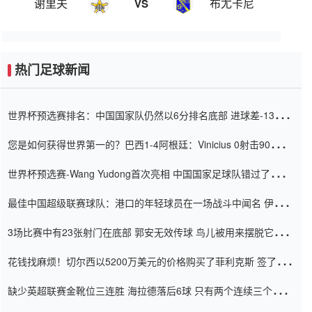
谢里夫
布尤卡尼
VS
热门足球新闻
世界杯预选赛排名：中国国家队仍然以6分排名底部 进球差-13令人
震惊
您是如何获得世界第一的？巴西1-4阿根廷：Vinicius 0射击90分钟
内
世界杯预选赛-Wang Yudong首次亮相 中国国家足球队错过了世界
杯0-2
最佳中国超级联赛球队：港口的年轻球员在一场战斗中闻名 伊万放
弃了泰桑（Taishan）
3场比赛中有23张射门在底部 郭安无效传球 鸟儿被用来摆脱它
Setien痴迷于三名后卫
花钱找麻烦！切尔西以5200万美元的价格购买了菲利克斯 签了7年
并在半年内租了夏窗口
缺少英超联赛金靴位三连胜 海拉德落后6球 只有两个连续三个连续
三靴