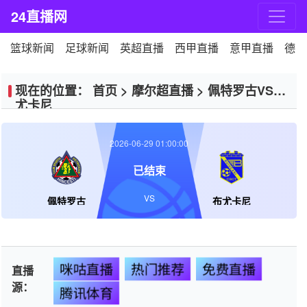
24直播网
篮球新闻
足球新闻
英超直播
西甲直播
意甲直播
德甲
现在的位置：
首页
>
摩尔超直播
>
佩特罗古VS布
尤卡尼
2026-06-29 01:00:00
已结束
VS
佩特罗古
布尤卡尼
咪咕直播
热门推荐
免费直播
直播
源：
腾讯体育