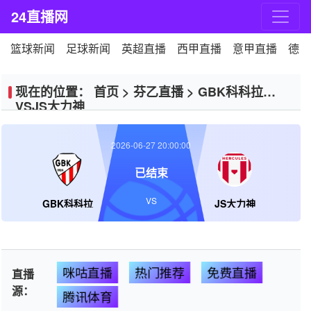
24直播网
篮球新闻
足球新闻
英超直播
西甲直播
意甲直播
德甲
现在的位置：
首页
>
芬乙直播
>
GBK科科拉
VSJS大力神
2026-06-27 20:00:00
已结束
VS
GBK科科拉
JS大力神
咪咕直播
热门推荐
免费直播
直播
源：
腾讯体育