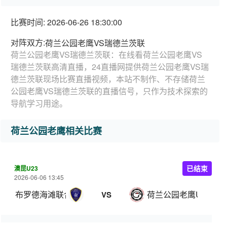
比赛时间: 2026-06-26 18:30:00
对阵双方:
荷兰公园老鹰VS瑞德兰茨联
荷兰公园老鹰VS瑞德兰茨联：在线看荷兰公园老鹰VS
瑞德兰茨联高清直播，24直播网提供荷兰公园老鹰VS瑞
德兰茨联现场比赛直播视频，本站不制作、不存储荷兰
公园老鹰VS瑞德兰茨联的直播信号，只作为技术探索的
导航学习用途。
荷兰公园老鹰相关比赛
澳昆U23
已结束
2026-06-06 13:45
布罗德海滩联合B队U23
荷兰公园老鹰U23
VS