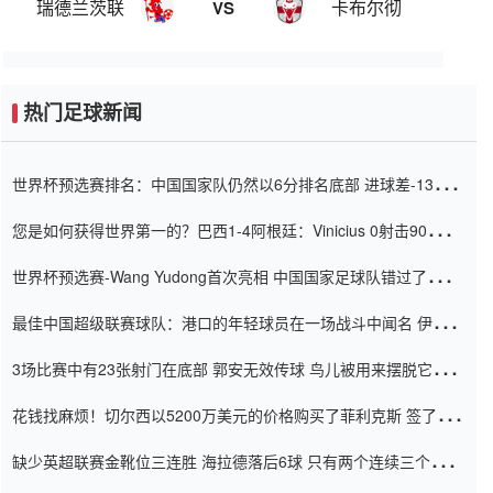
瑞德兰茨联
卡布尔彻
VS
热门足球新闻
世界杯预选赛排名：中国国家队仍然以6分排名底部 进球差-13令人
震惊
您是如何获得世界第一的？巴西1-4阿根廷：Vinicius 0射击90分钟
内
世界杯预选赛-Wang Yudong首次亮相 中国国家足球队错过了世界
杯0-2
最佳中国超级联赛球队：港口的年轻球员在一场战斗中闻名 伊万放
弃了泰桑（Taishan）
3场比赛中有23张射门在底部 郭安无效传球 鸟儿被用来摆脱它
Setien痴迷于三名后卫
花钱找麻烦！切尔西以5200万美元的价格购买了菲利克斯 签了7年
并在半年内租了夏窗口
缺少英超联赛金靴位三连胜 海拉德落后6球 只有两个连续三个连续
三靴