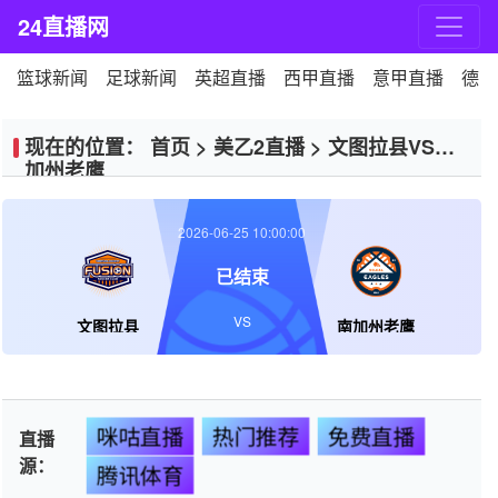
24直播网
篮球新闻
足球新闻
英超直播
西甲直播
意甲直播
德甲
现在的位置：
首页
>
美乙2直播
>
文图拉县VS南
加州老鹰
2026-06-25 10:00:00
已结束
VS
文图拉县
南加州老鹰
咪咕直播
热门推荐
免费直播
直播
源：
腾讯体育