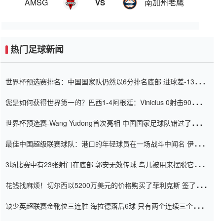
AMSG
南加州老鹰
VS
热门足球新闻
世界杯预选赛排名：中国国家队仍然以6分排名底部 进球差-13令人
震惊
您是如何获得世界第一的？巴西1-4阿根廷：Vinicius 0射击90分钟
内
世界杯预选赛-Wang Yudong首次亮相 中国国家足球队错过了世界
杯0-2
最佳中国超级联赛球队：港口的年轻球员在一场战斗中闻名 伊万放
弃了泰桑（Taishan）
3场比赛中有23张射门在底部 郭安无效传球 鸟儿被用来摆脱它
Setien痴迷于三名后卫
花钱找麻烦！切尔西以5200万美元的价格购买了菲利克斯 签了7年
并在半年内租了夏窗口
缺少英超联赛金靴位三连胜 海拉德落后6球 只有两个连续三个连续
三靴