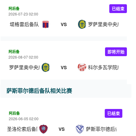
阿后备
已结束
2026-07-23 02:00
堤格雷后备队
罗萨里奥中央后备队
VS
阿后备
即将开始
2026-08-07 02:00
罗萨里奥中央后备队
科尔多瓦学院后备队
VS
萨斯菲尔德后备队相关比赛
阿后备
已结束
2026-06-05 02:00
圣洛伦索后备队
萨斯菲尔德后备队
VS