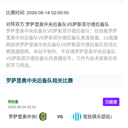
比赛时间: 2026-06-18 02:00:00
对阵双方:
罗萨里奥中央后备队VS萨斯菲尔德后备队
罗萨里奥中央后备队VS萨斯菲尔德后备队：在线看罗萨
里奥中央后备队VS萨斯菲尔德后备队高清直播，24直播
网提供罗萨里奥中央后备队VS萨斯菲尔德后备队现场比
赛直播视频，本站不制作、不存储罗萨里奥中央后备队
VS萨斯菲尔德后备队的直播信号，只作为技术探索的导
航学习用途。
罗萨里奥中央后备队相关比赛
阿后备
已结束
2026-06-04 02:00
罗萨里奥中央后备队
竞技俱乐部后备队
VS