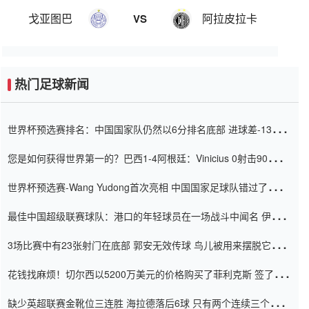
戈亚图巴
阿拉皮拉卡
VS
热门足球新闻
世界杯预选赛排名：中国国家队仍然以6分排名底部 进球差-13令人
震惊
您是如何获得世界第一的？巴西1-4阿根廷：Vinicius 0射击90分钟
内
世界杯预选赛-Wang Yudong首次亮相 中国国家足球队错过了世界
杯0-2
最佳中国超级联赛球队：港口的年轻球员在一场战斗中闻名 伊万放
弃了泰桑（Taishan）
3场比赛中有23张射门在底部 郭安无效传球 鸟儿被用来摆脱它
Setien痴迷于三名后卫
花钱找麻烦！切尔西以5200万美元的价格购买了菲利克斯 签了7年
并在半年内租了夏窗口
缺少英超联赛金靴位三连胜 海拉德落后6球 只有两个连续三个连续