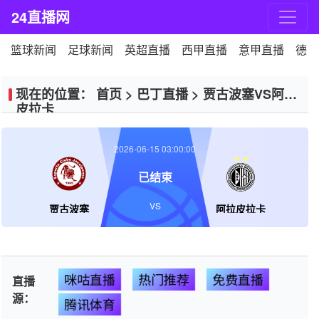
24直播网
篮球新闻
足球新闻
英超直播
西甲直播
意甲直播
德甲
现在的位置：
首页
>
巴丁直播
>
贾古波塞VS阿拉
皮拉卡
2026-06-15 03:00:00
已结束
VS
贾古波塞
阿拉皮拉卡
咪咕直播
热门推荐
免费直播
直播
源：
腾讯体育