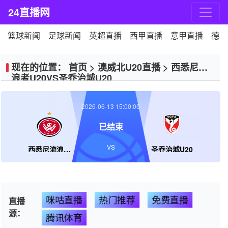
24直播网
篮球新闻
足球新闻
英超直播
西甲直播
意甲直播
德甲
现在的位置：
首页
>
澳威北U20直播
>
西悉尼流
浪者U20VS圣乔治城U20
2026-06-13 15:00:00
已结束
VS
西悉尼流浪者U20
圣乔治城U20
咪咕直播
热门推荐
免费直播
直播
源：
腾讯体育