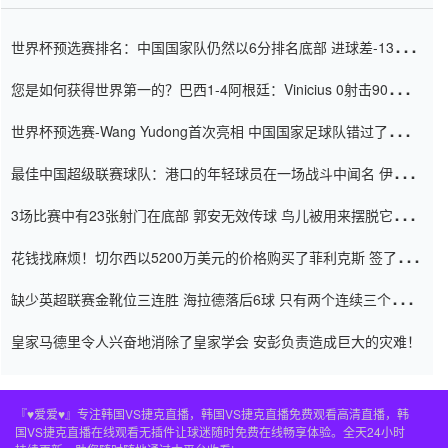
世界杯预选赛排名：中国国家队仍然以6分排名底部 进球差-13令人
震惊
您是如何获得世界第一的？巴西1-4阿根廷：Vinicius 0射击90分钟
内
世界杯预选赛-Wang Yudong首次亮相 中国国家足球队错过了世界
杯0-2
最佳中国超级联赛球队：港口的年轻球员在一场战斗中闻名 伊万放
弃了泰桑（Taishan）
3场比赛中有23张射门在底部 郭安无效传球 鸟儿被用来摆脱它
Setien痴迷于三名后卫
花钱找麻烦！切尔西以5200万美元的价格购买了菲利克斯 签了7年
并在半年内租了夏窗口
缺少英超联赛金靴位三连胜 海拉德落后6球 只有两个连续三个连续
三靴
皇家马德里令人兴奋地消除了皇家学会 安彭负责造成巨大的灾难！
『♥爱爱♥』专注韩国VS捷克直播，韩国VS捷克直播免费观看高清直播，韩
国VS捷克直播在线观看无插件让球迷随时免费在线畅享体验。全天24小时