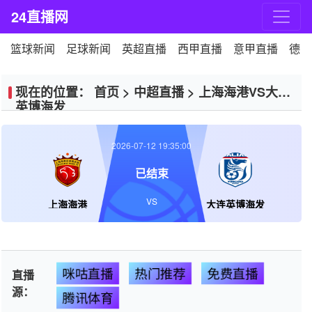
24直播网
篮球新闻
足球新闻
英超直播
西甲直播
意甲直播
德甲
现在的位置：
首页
>
中超直播
>
上海海港VS大连
英博海发
2026-07-12 19:35:00
已结束
VS
上海海港
大连英博海发
咪咕直播
热门推荐
免费直播
直播
源：
腾讯体育