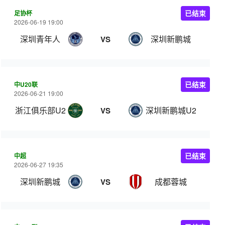
足协杯
已结束
2026-06-19 19:00
深圳青年人
深圳新鹏城
VS
中U20联
已结束
2026-06-21 19:00
浙江俱乐部U20
深圳新鹏城U20
VS
中超
已结束
2026-06-27 19:35
深圳新鹏城
成都蓉城
VS