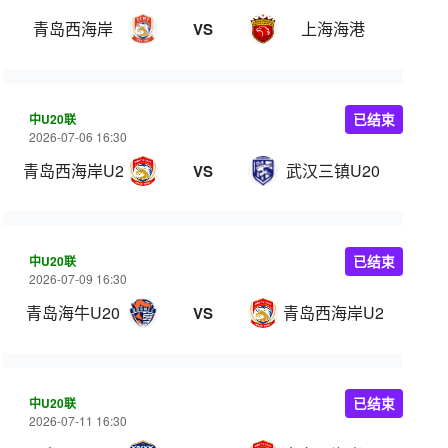
青岛西海岸
上海海港
VS
中U20联
已结束
2026-07-06 16:30
青岛西海岸U20
武汉三镇U20
VS
中U20联
已结束
2026-07-09 16:30
青岛海牛U20
青岛西海岸U20
VS
中U20联
已结束
2026-07-11 16:30