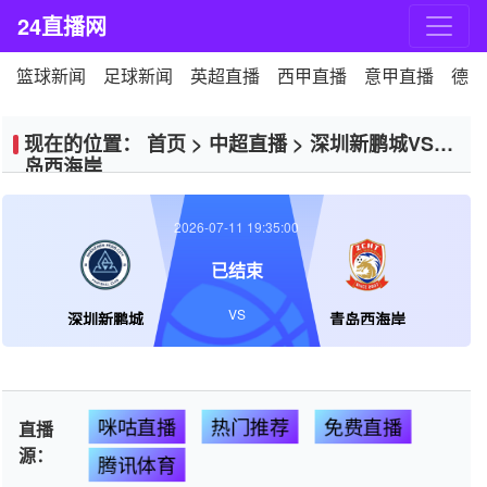
24直播网
篮球新闻
足球新闻
英超直播
西甲直播
意甲直播
德甲
现在的位置：
首页
>
中超直播
>
深圳新鹏城VS青
岛西海岸
2026-07-11 19:35:00
已结束
VS
深圳新鹏城
青岛西海岸
咪咕直播
热门推荐
免费直播
直播
源：
腾讯体育