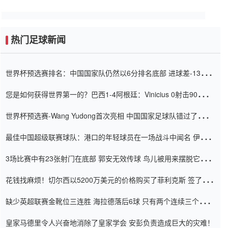
热门足球新闻
世界杯预选赛排名：中国国家队仍然以6分排名底部 进球差-13令人
震惊
您是如何获得世界第一的？巴西1-4阿根廷：Vinicius 0射击90分钟
内
世界杯预选赛-Wang Yudong首次亮相 中国国家足球队错过了世界
杯0-2
最佳中国超级联赛球队：港口的年轻球员在一场战斗中闻名 伊万放
弃了泰桑（Taishan）
3场比赛中有23张射门在底部 郭安无效传球 鸟儿被用来摆脱它
Setien痴迷于三名后卫
花钱找麻烦！切尔西以5200万美元的价格购买了菲利克斯 签了7年
并在半年内租了夏窗口
缺少英超联赛金靴位三连胜 海拉德落后6球 只有两个连续三个连续
三靴
皇家马德里令人兴奋地消除了皇家学会 安彭负责造成巨大的灾难！