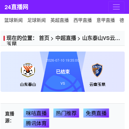
24直播网
篮球新闻
足球新闻
英超直播
西甲直播
意甲直播
德甲
现在的位置：
首页
>
中超直播
>
山东泰山VS云南
玉昆
2026-07-10 19:35:00
已结束
VS
山东泰山
云南玉昆
咪咕直播
热门推荐
免费直播
直播
源：
腾讯体育