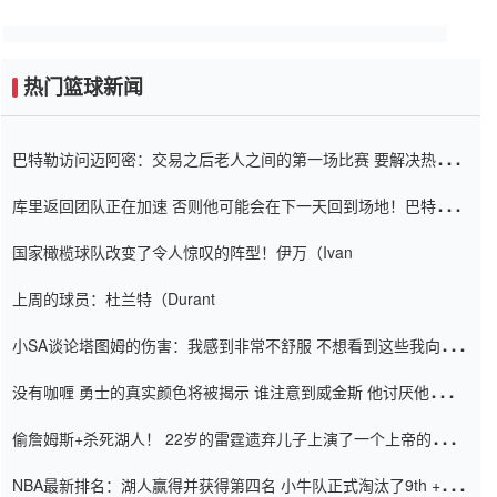
热门篮球新闻
巴特勒访问迈阿密：交易之后老人之间的第一场比赛 要解决热情的
怨恨
库里返回团队正在加速 否则他可能会在下一天回到场地！巴特勒迈
阿密的纸牌游戏引起了人们的关注
国家橄榄球队改变了令人惊叹的阵型！伊万（Ivan
上周的球员：杜兰特（Durant
小SA谈论塔图姆的伤害：我感到非常不舒服 不想看到这些我向他
道歉
没有咖喱 勇士的真实颜色将被揭示 谁注意到威金斯 他讨厌他的老
老板
偷詹姆斯+杀死湖人！ 22岁的雷霆遗弃儿子上演了一个上帝的剧
本：疯狂的反击争夺1亿元人民币的合同
NBA最新排名：湖人赢得并获得第四名 小牛队正式淘汰了9th + 76