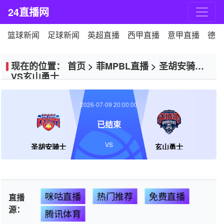
24直播网
篮球新闻
足球新闻
英超直播
西甲直播
意甲直播
德甲
现在的位置：
首页
>
菲MPBL直播
>
圣胡安骑士
VS玄山勇士
2026-07-09 20:00:00
已结束
VS
圣胡安骑士
玄山勇士
咪咕直播
热门推荐
免费直播
直播
源：
腾讯体育