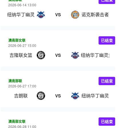
2026-06-14 13:00
纽纳华丁幽灵
诺克斯袭击者
VS
澳南部女联
已结束
2026-06-27 15:00
吉隆联女篮
纽纳华丁幽灵女篮
VS
澳南部联
已结束
2026-06-27 17:00
吉朗联
纽纳华丁幽灵
VS
澳南部女联
已结束
2026-06-28 11:00