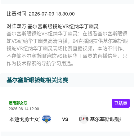
比赛时间: 2026-07-09 18:30:00
对阵双方:
基尔塞斯眼镜蛇VS纽纳华丁幽灵
基尔塞斯眼镜蛇VS纽纳华丁幽灵：在线看基尔塞斯眼镜
蛇VS纽纳华丁幽灵高清直播，24直播网提供基尔塞斯眼
镜蛇VS纽纳华丁幽灵现场比赛直播视频，本站不制作、
不存储基尔塞斯眼镜蛇VS纽纳华丁幽灵的直播信号，只
作为技术探索的导航学习用途。
基尔塞斯眼镜蛇相关比赛
澳南部女联
已结束
2026-06-14 12:00
本迪戈勇士女篮
基尔塞斯眼镜蛇女篮
VS