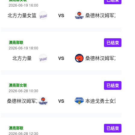
2026-06-19 16:00
北方力量女篮
桑德林汉姆军刀女篮
VS
澳南部联
已结束
2026-06-19 18:00
北方力量
桑德林汉姆军刀
VS
澳南部女联
已结束
2026-06-28 10:30
桑德林汉姆军刀女篮
本迪戈勇士女篮
VS
澳南部联
已结束
2026-06-28 12:30