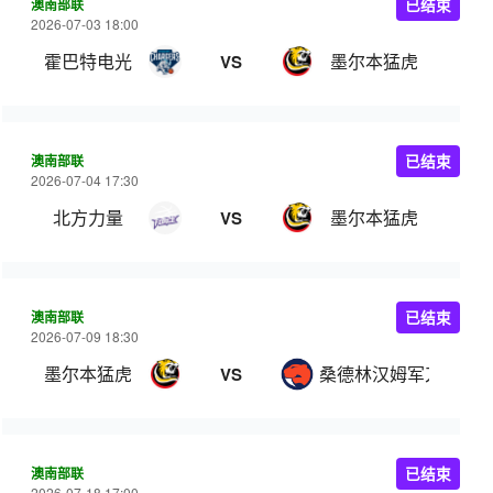
澳南部联
已结束
2026-07-03 18:00
霍巴特电光
墨尔本猛虎
VS
澳南部联
已结束
2026-07-04 17:30
北方力量
墨尔本猛虎
VS
澳南部联
已结束
2026-07-09 18:30
墨尔本猛虎
桑德林汉姆军刀
VS
澳南部联
已结束
2026-07-18 17:00