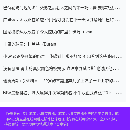
巴特勒访问迈阿密：交易之后老人之间的第一场比赛 要解决热情的
怨恨
库里返回团队正在加速 否则他可能会在下一天回到场地！巴特勒迈
阿密的纸牌游戏引起了人们的关注
国家橄榄球队改变了令人惊叹的阵型！伊万（Ivan
上周的球员：杜兰特（Durant
小SA谈论塔图姆的伤害：我感到非常不舒服 不想看到这些我向他
道歉
没有咖喱 勇士的真实颜色将被揭示 谁注意到威金斯 他讨厌他的老
老板
偷詹姆斯+杀死湖人！ 22岁的雷霆遗弃儿子上演了一个上帝的剧
本：疯狂的反击争夺1亿元人民币的合同
NBA最新排名：湖人赢得并获得第四名 小牛队正式淘汰了9th + 76
人
『♥爱爱♥』专注韩国VS捷克直播，韩国VS捷克直播免费观看高清直播，韩
国VS捷克直播在线观看无插件让球迷随时免费在线畅享体验。全天24小时
持续更新，助您随时随地通过本平台收看!