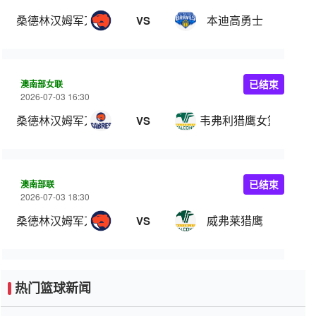
桑德林汉姆军刀
本迪高勇士
VS
澳南部女联
已结束
2026-07-03 16:30
桑德林汉姆军刀女篮
韦弗利猎鹰女篮
VS
澳南部联
已结束
2026-07-03 18:30
桑德林汉姆军刀
威弗莱猎鹰
VS
热门篮球新闻