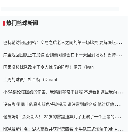
热门篮球新闻
巴特勒访问迈阿密：交易之后老人之间的第一场比赛 要解决热情的
怨恨
库里返回团队正在加速 否则他可能会在下一天回到场地！巴特勒迈
阿密的纸牌游戏引起了人们的关注
国家橄榄球队改变了令人惊叹的阵型！伊万（Ivan
上周的球员：杜兰特（Durant
小SA谈论塔图姆的伤害：我感到非常不舒服 不想看到这些我向他
道歉
没有咖喱 勇士的真实颜色将被揭示 谁注意到威金斯 他讨厌他的老
老板
偷詹姆斯+杀死湖人！ 22岁的雷霆遗弃儿子上演了一个上帝的剧
本：疯狂的反击争夺1亿元人民币的合同
NBA最新排名：湖人赢得并获得第四名 小牛队正式淘汰了9th + 76