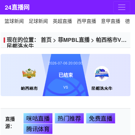
24直播网
篮球新闻
足球新闻
英超直播
西甲直播
意甲直播
德甲
现在的位置：
首页
>
菲MPBL直播
>
帕西格市VS
民都洛水牛
2026-07-06 20:00:00
已结束
VS
帕西格市
民都洛水牛
咪咕直播
热门推荐
免费直播
直播
源：
腾讯体育