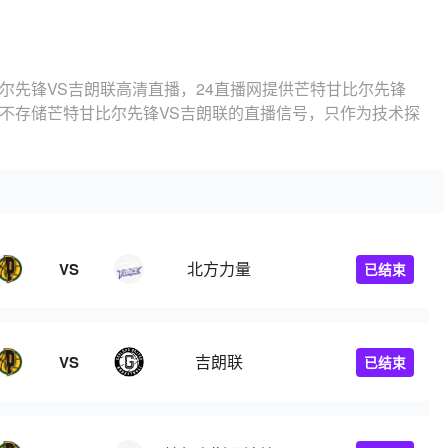
尔先锋VS吉朗联高清直播，24直播网提供芒特甘比尔先锋
、不存储芒特甘比尔先锋VS吉朗联的直播信号，只作为技术探
北方力量
VS
已结束
吉朗联
VS
已结束