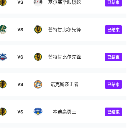
基尔塞斯眼镜蛇
VS
已结束
芒特甘比尔先锋
VS
已结束
芒特甘比尔先锋
VS
已结束
诺克斯袭击者
VS
已结束
本迪高勇士
VS
已结束