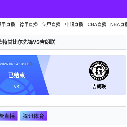
意甲直播
德甲直播
法甲直播
中超直播
CBA直播
NBA直
芒特甘比尔先锋VS吉朗联
2026-06-14 13:00:00
已结束
吉朗联
VS
费直播
腾讯体育