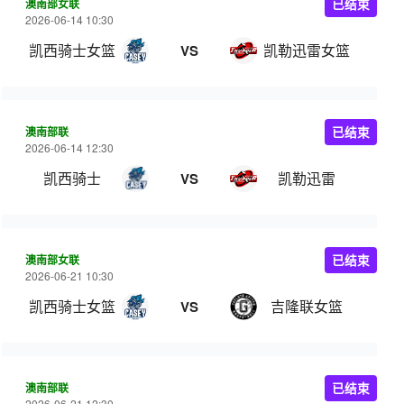
澳南部女联
已结束
2026-06-14 10:30
凯西骑士女篮
凯勒迅雷女篮
VS
澳南部联
已结束
2026-06-14 12:30
凯西骑士
凯勒迅雷
VS
澳南部女联
已结束
2026-06-21 10:30
凯西骑士女篮
吉隆联女篮
VS
澳南部联
已结束
2026-06-21 12:30