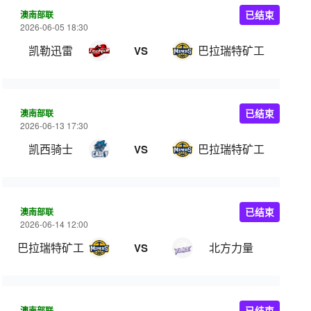
澳南部联
已结束
2026-06-05 18:30
凯勒迅雷
巴拉瑞特矿工
VS
澳南部联
已结束
2026-06-13 17:30
凯西骑士
巴拉瑞特矿工
VS
澳南部联
已结束
2026-06-14 12:00
巴拉瑞特矿工
北方力量
VS
澳南部联
已结束