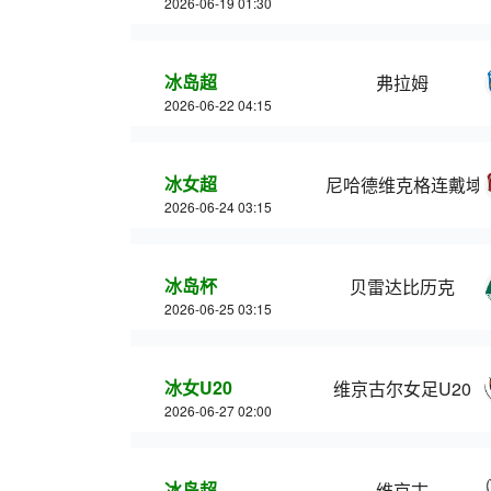
2026-06-19 01:30
冰岛超
弗拉姆
2026-06-22 04:15
冰女超
尼哈德维克格连戴域
2026-06-24 03:15
冰岛杯
贝雷达比历克
2026-06-25 03:15
冰女U20
维京古尔女足U20
2026-06-27 02:00
冰岛超
维京古