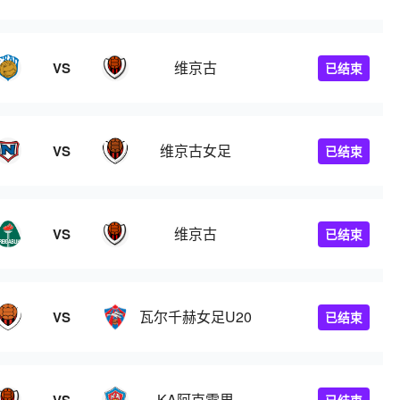
维京古
VS
已结束
克女足
维京古女足
VS
已结束
维京古
VS
已结束
瓦尔千赫女足U20
VS
已结束
KA阿克雷里