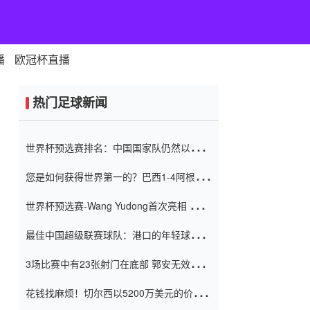
播
欧冠杯直播
热门足球新闻
世界杯预选赛排名：中国国家队仍然以6分
排名底部 进球差-13令人震惊
您是如何获得世界第一的？巴西1-4阿根
廷：Vinicius 0射击90分钟内
世界杯预选赛-Wang Yudong首次亮相 中国
国家足球队错过了世界杯0-2
最佳中国超级联赛球队：港口的年轻球员在
一场战斗中闻名 伊万放弃了泰桑
3场比赛中有23张射门在底部 郭安无效传球
（Taishan）
鸟儿被用来摆脱它 Setien痴迷于三名后卫
花钱找麻烦！切尔西以5200万美元的价格
购买了菲利克斯 签了7年 并在半年内租了夏