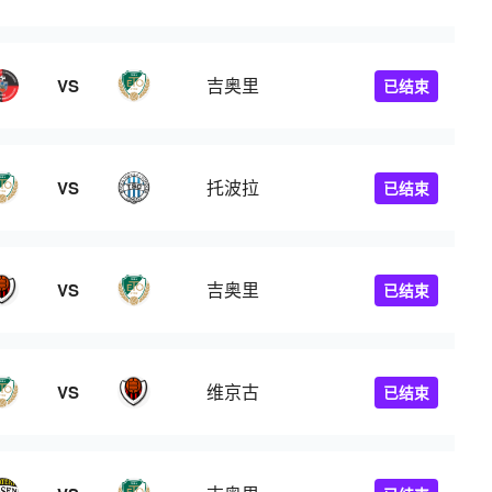
吉奥里
VS
已结束
托波拉
VS
已结束
吉奥里
VS
已结束
维京古
VS
已结束