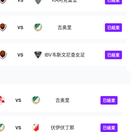
VS
已结束
吉奥里
VS
已结束
IBV韦斯文尼查女足
VS
已结束
吉奥里
VS
已结束
伏伊伏丁那
VS
已结束