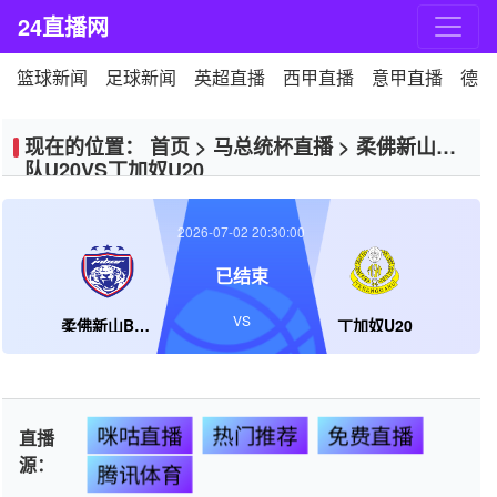
24直播网
篮球新闻
足球新闻
英超直播
西甲直播
意甲直播
德甲
现在的位置：
首页
>
马总统杯直播
>
柔佛新山B
队U20VS丁加奴U20
2026-07-02 20:30:00
已结束
VS
柔佛新山B队U20
丁加奴U20
咪咕直播
热门推荐
免费直播
直播
源：
腾讯体育