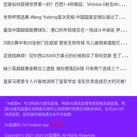
您是如何获得世界第一的？巴西1-4阿根廷：Vinicius 0射击90分钟
内
世界杯预选赛-Wang Yudong首次亮相 中国国家足球队错过了世界
杯0-2
最佳中国超级联赛球队：港口的年轻球员在一场战斗中闻名 伊万放
弃了泰桑（Taishan）
3场比赛中有23张射门在底部 郭安无效传球 鸟儿被用来摆脱它
Setien痴迷于三名后卫
花钱找麻烦！切尔西以5200万美元的价格购买了菲利克斯 签了7年
并在半年内租了夏窗口
缺少英超联赛金靴位三连胜 海拉德落后6球 只有两个连续三个连续
三靴
皇家马德里令人兴奋地消除了皇家学会 安彭负责造成巨大的灾难！
『♥爱爱♥』专注韩国VS捷克直播，韩国VS捷克直播免费观看高清直播，韩
国VS捷克直播在线观看无插件让球迷随时免费在线畅享体验。全天24小时
持续更新，助您随时随地通过本平台收看!
24直播网 | All Football App
网站地图
Copyright © 2021-2024 24直播网. All Rights Reserved.