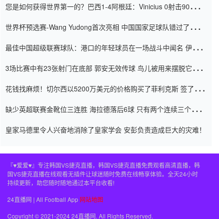
您是如何获得世界第一的？巴西1-4阿根廷：Vinicius 0射击90分钟
内
世界杯预选赛-Wang Yudong首次亮相 中国国家足球队错过了世界
杯0-2
最佳中国超级联赛球队：港口的年轻球员在一场战斗中闻名 伊万放
弃了泰桑（Taishan）
3场比赛中有23张射门在底部 郭安无效传球 鸟儿被用来摆脱它
Setien痴迷于三名后卫
花钱找麻烦！切尔西以5200万美元的价格购买了菲利克斯 签了7年
并在半年内租了夏窗口
缺少英超联赛金靴位三连胜 海拉德落后6球 只有两个连续三个连续
三靴
皇家马德里令人兴奋地消除了皇家学会 安彭负责造成巨大的灾难！
『♥爱爱♥』专注韩国VS捷克直播，韩国VS捷克直播免费观看高清直播，韩
国VS捷克直播在线观看无插件让球迷随时免费在线畅享体验。全天24小时
持续更新，助您随时随地通过本平台收看!
24直播网 | All Football App
网站地图
Copyright © 2021-2024 24直播网. All Rights Reserved.