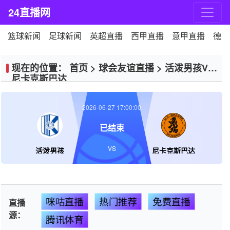
24直播网
篮球新闻
足球新闻
英超直播
西甲直播
意甲直播
德甲
现在的位置：
首页
>
球会友谊直播
>
活泼男孩VS
尼卡克斯巴达
2026-06-27 17:00:00
已结束
VS
活泼男孩
尼卡克斯巴达
咪咕直播
热门推荐
免费直播
直播
源：
腾讯体育