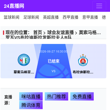
24直播网
篮球新闻
足球新闻
英超直播
西甲直播
意甲直播
德甲
现在的位置：
首页
>
球会友谊直播
>
莫索马格亚
罗瓦VS布拉迪斯拉发斯拉夫人B队
2026-06-27 16:30:00
已结束
VS
莫索马格亚罗瓦
布拉迪斯拉发斯拉夫人B队
咪咕直播
热门推荐
免费直播
直播
源：
腾讯体育