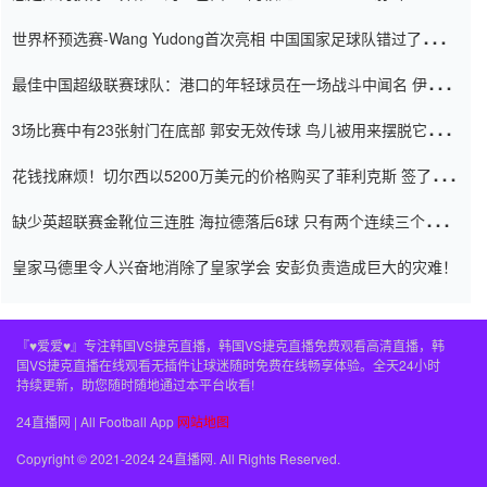
内
世界杯预选赛-Wang Yudong首次亮相 中国国家足球队错过了世界
杯0-2
最佳中国超级联赛球队：港口的年轻球员在一场战斗中闻名 伊万放
弃了泰桑（Taishan）
3场比赛中有23张射门在底部 郭安无效传球 鸟儿被用来摆脱它
Setien痴迷于三名后卫
花钱找麻烦！切尔西以5200万美元的价格购买了菲利克斯 签了7年
并在半年内租了夏窗口
缺少英超联赛金靴位三连胜 海拉德落后6球 只有两个连续三个连续
三靴
皇家马德里令人兴奋地消除了皇家学会 安彭负责造成巨大的灾难！
『♥爱爱♥』专注韩国VS捷克直播，韩国VS捷克直播免费观看高清直播，韩
国VS捷克直播在线观看无插件让球迷随时免费在线畅享体验。全天24小时
持续更新，助您随时随地通过本平台收看!
24直播网 | All Football App
网站地图
Copyright © 2021-2024 24直播网. All Rights Reserved.