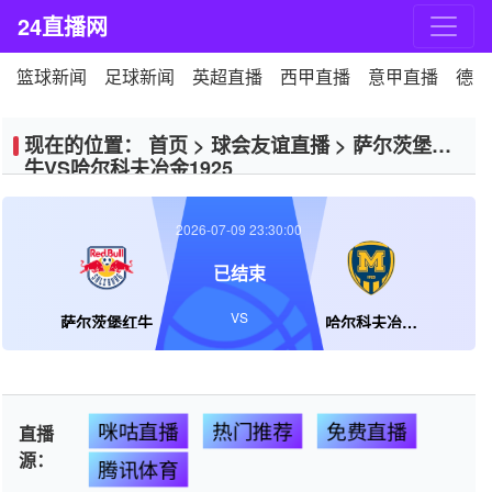
24直播网
篮球新闻
足球新闻
英超直播
西甲直播
意甲直播
德甲
现在的位置：
首页
>
球会友谊直播
>
萨尔茨堡红
牛VS哈尔科夫冶金1925
2026-07-09 23:30:00
已结束
VS
萨尔茨堡红牛
哈尔科夫冶金1925
咪咕直播
热门推荐
免费直播
直播
源：
腾讯体育