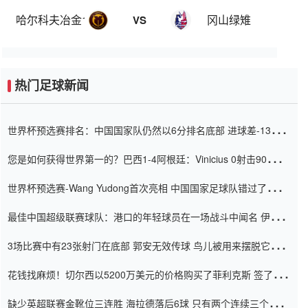
哈尔科夫冶金1925
冈山绿雉
VS
热门足球新闻
世界杯预选赛排名：中国国家队仍然以6分排名底部 进球差-13令人
震惊
您是如何获得世界第一的？巴西1-4阿根廷：Vinicius 0射击90分钟
内
世界杯预选赛-Wang Yudong首次亮相 中国国家足球队错过了世界
杯0-2
最佳中国超级联赛球队：港口的年轻球员在一场战斗中闻名 伊万放
弃了泰桑（Taishan）
3场比赛中有23张射门在底部 郭安无效传球 鸟儿被用来摆脱它
Setien痴迷于三名后卫
花钱找麻烦！切尔西以5200万美元的价格购买了菲利克斯 签了7年
并在半年内租了夏窗口
缺少英超联赛金靴位三连胜 海拉德落后6球 只有两个连续三个连续