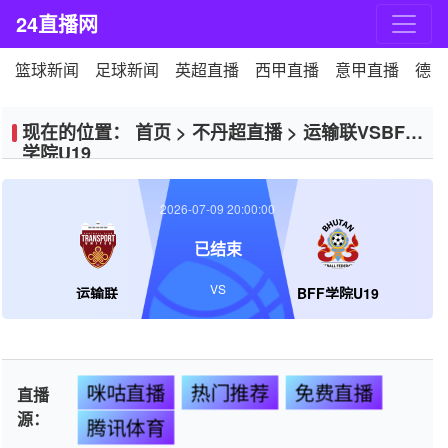
24直播网
篮球新闻
足球新闻
英超直播
西甲直播
意甲直播
德甲
现在的位置：
首页
>
不丹超直播
>
运输联VSBFF
学院U19
2026-07-09 20:00:00
已结束
VS
运输联
BFF学院U19
咪咕直播
热门推荐
免费直播
直播
源：
腾讯体育