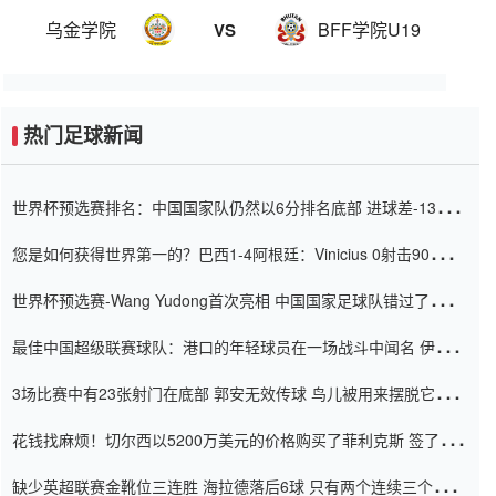
乌金学院
BFF学院U19
VS
热门足球新闻
世界杯预选赛排名：中国国家队仍然以6分排名底部 进球差-13令人
震惊
您是如何获得世界第一的？巴西1-4阿根廷：Vinicius 0射击90分钟
内
世界杯预选赛-Wang Yudong首次亮相 中国国家足球队错过了世界
杯0-2
最佳中国超级联赛球队：港口的年轻球员在一场战斗中闻名 伊万放
弃了泰桑（Taishan）
3场比赛中有23张射门在底部 郭安无效传球 鸟儿被用来摆脱它
Setien痴迷于三名后卫
花钱找麻烦！切尔西以5200万美元的价格购买了菲利克斯 签了7年
并在半年内租了夏窗口
缺少英超联赛金靴位三连胜 海拉德落后6球 只有两个连续三个连续