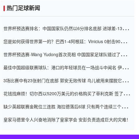
热门足球新闻
世界杯预选赛排名：中国国家队仍然以6分排名底部 进球差-13令人
震惊
您是如何获得世界第一的？巴西1-4阿根廷：Vinicius 0射击90分钟
内
世界杯预选赛-Wang Yudong首次亮相 中国国家足球队错过了世界
杯0-2
最佳中国超级联赛球队：港口的年轻球员在一场战斗中闻名 伊万放
弃了泰桑（Taishan）
3场比赛中有23张射门在底部 郭安无效传球 鸟儿被用来摆脱它
Setien痴迷于三名后卫
花钱找麻烦！切尔西以5200万美元的价格购买了菲利克斯 签了7年
并在半年内租了夏窗口
缺少英超联赛金靴位三连胜 海拉德落后6球 只有两个连续三个连续
三靴
皇家马德里令人兴奋地消除了皇家学会 安彭负责造成巨大的灾难！