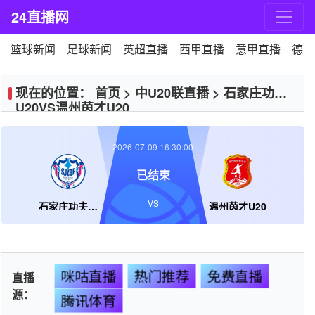
24直播网
篮球新闻
足球新闻
英超直播
西甲直播
意甲直播
德甲
现在的位置：
首页
>
中U20联直播
>
石家庄功夫
U20VS温州茵才U20
2026-07-09 16:30:00
已结束
VS
石家庄功夫U20
温州茵才U20
咪咕直播
热门推荐
免费直播
直播
源：
腾讯体育