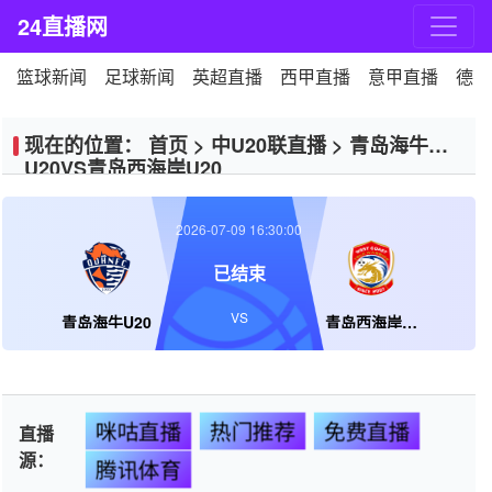
24直播网
篮球新闻
足球新闻
英超直播
西甲直播
意甲直播
德甲
现在的位置：
首页
>
中U20联直播
>
青岛海牛
U20VS青岛西海岸U20
2026-07-09 16:30:00
已结束
VS
青岛海牛U20
青岛西海岸U20
咪咕直播
热门推荐
免费直播
直播
源：
腾讯体育