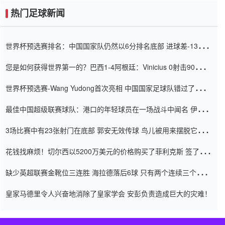
热门足球新闻
世界杯预选赛排名：中国国家队仍然以6分排名底部 进球差-13令人
震惊
您是如何获得世界第一的？巴西1-4阿根廷：Vinicius 0射击90分钟
内
世界杯预选赛-Wang Yudong首次亮相 中国国家足球队错过了世界
杯0-2
最佳中国超级联赛球队：港口的年轻球员在一场战斗中闻名 伊万放
弃了泰桑（Taishan）
3场比赛中有23张射门在底部 郭安无效传球 鸟儿被用来摆脱它
Setien痴迷于三名后卫
花钱找麻烦！切尔西以5200万美元的价格购买了菲利克斯 签了7年
并在半年内租了夏窗口
缺少英超联赛金靴位三连胜 海拉德落后6球 只有两个连续三个连续
三靴
皇家马德里令人兴奋地消除了皇家学会 安彭负责造成巨大的灾难！