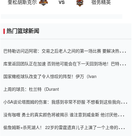
奎松胡斯克尔
宿务精英
VS
热门篮球新闻
巴特勒访问迈阿密：交易之后老人之间的第一场比赛 要解决热情的
怨恨
库里返回团队正在加速 否则他可能会在下一天回到场地！巴特勒迈
阿密的纸牌游戏引起了人们的关注
国家橄榄球队改变了令人惊叹的阵型！伊万（Ivan
上周的球员：杜兰特（Durant
小SA谈论塔图姆的伤害：我感到非常不舒服 不想看到这些我向他
道歉
没有咖喱 勇士的真实颜色将被揭示 谁注意到威金斯 他讨厌他的老
老板
偷詹姆斯+杀死湖人！ 22岁的雷霆遗弃儿子上演了一个上帝的剧
本：疯狂的反击争夺1亿元人民币的合同