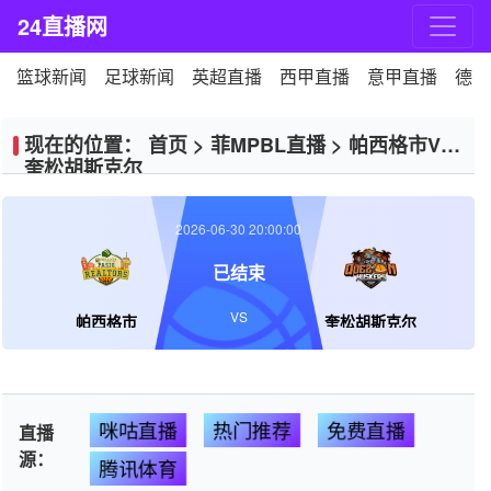
24直播网
篮球新闻
足球新闻
英超直播
西甲直播
意甲直播
德甲
现在的位置：
首页
>
菲MPBL直播
>
帕西格市VS
奎松胡斯克尔
2026-06-30 20:00:00
已结束
VS
帕西格市
奎松胡斯克尔
咪咕直播
热门推荐
免费直播
直播
源：
腾讯体育